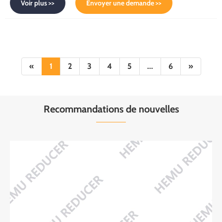
Voir plus >>
Envoyer une demande >>
«
1
2
3
4
5
...
6
»
Recommandations de nouvelles